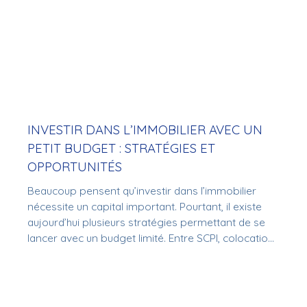
INVESTIR DANS L’IMMOBILIER AVEC UN
PETIT BUDGET : STRATÉGIES ET
OPPORTUNITÉS
Beaucoup pensent qu’investir dans l’immobilier
nécessite un capital important. Pourtant, il existe
aujourd’hui plusieurs stratégies permettant de se
lancer avec un budget limité. Entre SCPI, colocation,
achat-revente ou crowdfunding immobilier, chacun
peut trouver une approche adaptée à ses moyens
et à ses objectifs.