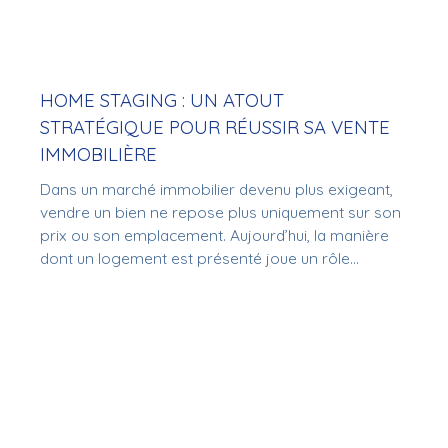
HOME STAGING : UN ATOUT
STRATÉGIQUE POUR RÉUSSIR SA VENTE
IMMOBILIÈRE
Dans un marché immobilier devenu plus exigeant,
vendre un bien ne repose plus uniquement sur son
prix ou son emplacement. Aujourd’hui, la manière
dont un logement est présenté joue un rôle
déterminant dans la décision des acheteurs. Le
home staging s’impose ainsi comme un véritable
levier stratégique pour vendre plus vite et dans de
meilleures conditions.