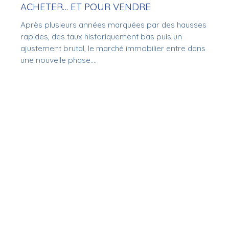
ACHETER… ET POUR VENDRE
Après plusieurs années marquées par des hausses
rapides, des taux historiquement bas puis un
ajustement brutal, le marché immobilier entre dans
une nouvelle phase.
Et contrairement aux idées reçues, cette phase
n’est pas négative. Elle est plus équilibrée.
En 2026, nous ne sommes plus dans un marché
d’euphorie. Nous sommes dans un marché de
réflexion.
Et c’est souvent dans ces périodes que se créent
les meilleures opportunités.