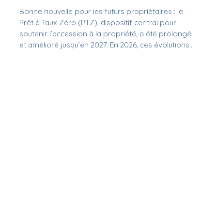
Bonne nouvelle pour les futurs propriétaires : le
Prêt à Taux Zéro (PTZ), dispositif central pour
soutenir l’accession à la propriété, a été prolongé
et amélioré jusqu’en 2027. En 2026, ces évolutions
jouent un rôle clé dans la relance du marché et
dans l’accès au logement pour les ménages
modestes et intermédiaires.