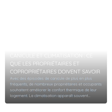
CANICULE ET CLIMATISATION : CE
QUE LES PROPRIÉTAIRES ET
COPROPRIÉTAIRES DOIVENT SAVOIR
Avec des épisodes de canicule de plus en plus
fréquents, de nombreux propriétaires et occupants
souhaitent améliorer le confort thermique de leur
logement. La climatisation apparaît souvent
comme la solution la plus efficace, mais son
installation ne peut pas toujours se faire librement,