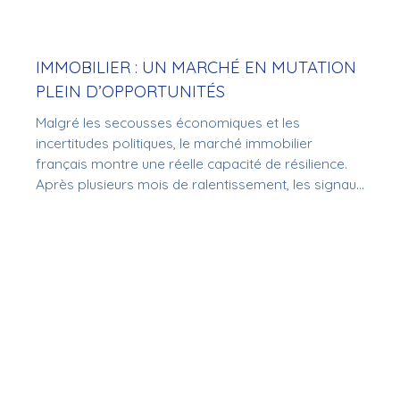
IMMOBILIER : UN MARCHÉ EN MUTATION
PLEIN D’OPPORTUNITÉS
Malgré les secousses économiques et les
incertitudes politiques, le marché immobilier
français montre une réelle capacité de résilience.
Après plusieurs mois de ralentissement, les signaux
positifs se multiplient : stabilisation des taux, retour
progressif des acheteurs, et nouvelles
opportunités pour investir ou se loger dans de
bonnes conditions.