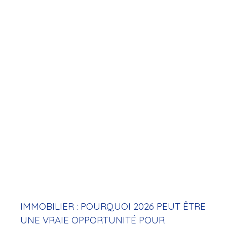
C’est à ce moment précis que tout se joue
réellement. Avant même le compromis, avant
même les démarches administratives, l’offre
d’achat marque le passage d’un projet à une
intention concrète.
Dans un marché immobilier devenu plus exigeant
en 2026, elle n’est plus une simple formalité : elle
devient un véritable levier stratégique.
IMMOBILIER : POURQUOI 2026 PEUT ÊTRE
UNE VRAIE OPPORTUNITÉ POUR