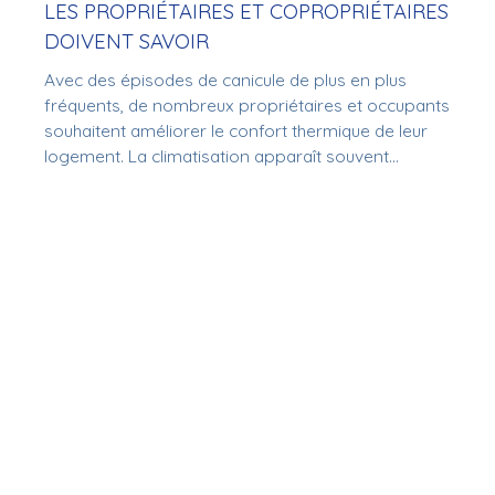
LES PROPRIÉTAIRES ET COPROPRIÉTAIRES
DOIVENT SAVOIR
Avec des épisodes de canicule de plus en plus
fréquents, de nombreux propriétaires et occupants
souhaitent améliorer le confort thermique de leur
logement. La climatisation apparaît souvent
comme la solution la plus efficace, mais son
installation ne peut pas toujours se faire librement,
notamment en copropriété.
Avant de lancer des travaux, il est essentiel de
connaître les règles applicables afin d'éviter tout
litige ou toute remise en conformité.