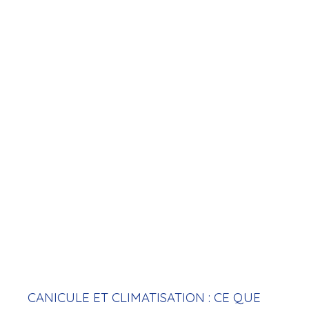
notamment en copropriété.
Avant de lancer des travaux, il est essentiel de
connaître les règles applicables afin d'éviter tout
litige ou toute remise en conformité.
CANICULE ET CLIMATISATION : CE QUE