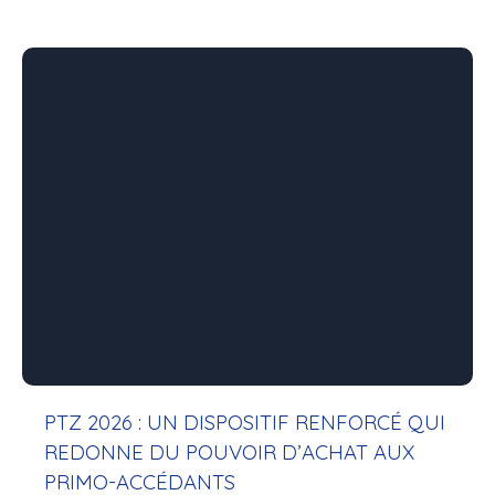
équipe à taille humaine, une présence locale forte
et une ambition claire à l’horizon 2026.
PTZ 2026 : UN DISPOSITIF RENFORCÉ QUI
REDONNE DU POUVOIR D’ACHAT AUX
PRIMO-ACCÉDANTS