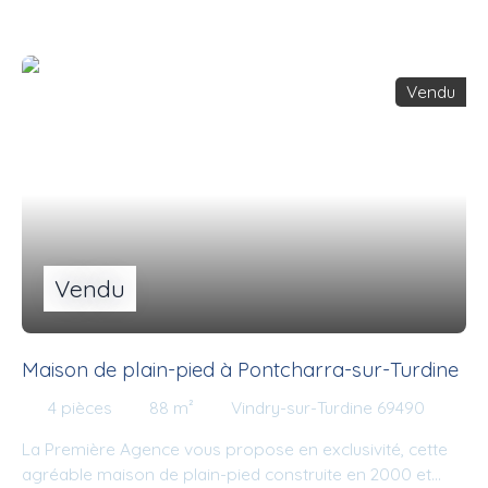
Vendu
Vendu
Maison de plain-pied à Pontcharra-sur-Turdine
4
pièces
88
m²
Vindry-sur-Turdine 69490
La Première Agence vous propose en exclusivité, cette
agréable maison de plain-pied construite en 2000 et