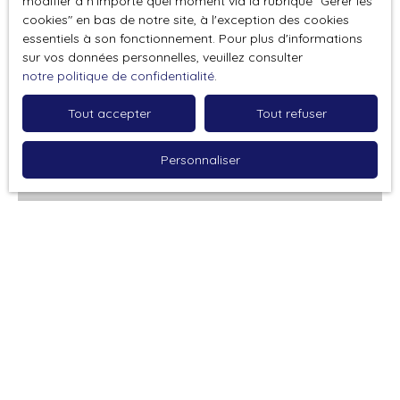
modifier à n'importe quel moment via la rubrique ″Gérer les
cookies″ en bas de notre site, à l'exception des cookies
essentiels à son fonctionnement. Pour plus d'informations
sur vos données personnelles, veuillez consulter
notre politique de confidentialité
.
Vendu
Tout accepter
Tout refuser
Personnaliser
Vendu
Maison 3 chambres et terrain
4
pièces
96
m²
Sarcey 69490
Venez découvrir cette maison à rénover sur la commune
de Sarcey. Nichée au cœur d’un cadre verdoyant, cette