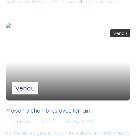
quatre chambres, un WC et une salle de bains avec
douche et baignoire. Garage double communiquant avec
la maison. A l’extérieur, on retrouve un grand terrain plat
avec piscine et terrasse.
Vendu
Vendu
Maison 3 chambres avec terrain
4
pièces
95
m²
Sarcey 69490
La Première Agence vous invite à découvrir cette maison