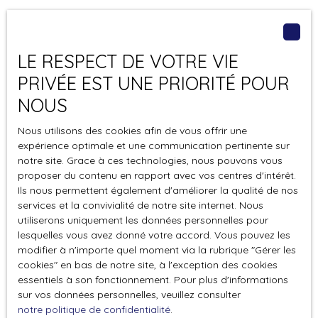
LE RESPECT DE VOTRE VIE
PRIVÉE EST UNE PRIORITÉ POUR
NOUS
Nous utilisons des cookies afin de vous offrir une
expérience optimale et une communication pertinente sur
notre site. Grace à ces technologies, nous pouvons vous
proposer du contenu en rapport avec vos centres d'intérêt.
Ils nous permettent également d'améliorer la qualité de nos
services et la convivialité de notre site internet. Nous
CANICULE ET CLIMATISATION : CE
utiliserons uniquement les données personnelles pour
QUE LES PROPRIÉTAIRES ET
lesquelles vous avez donné votre accord. Vous pouvez les
modifier à n'importe quel moment via la rubrique ″Gérer les
COPROPRIÉTAIRES DOIVENT SAVOIR
cookies″ en bas de notre site, à l'exception des cookies
essentiels à son fonctionnement. Pour plus d'informations
Avec des épisodes de canicule de plus en plus
sur vos données personnelles, veuillez consulter
fréquents, de nombreux propriétaires et occupants
notre politique de confidentialité
.