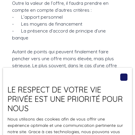
Outre la valeur de l’offre, il faudra prendre en
compte en compte d’autres critères :
- L’apport personnel
- Les moyens de financement
- La présence d’accord de principe d’une
banque
Autant de points qui peuvent finalement faire
pencher vers une offre moins élevée, mais plus
sérieuse. Le plus souvent, dans le cas d’une offre
au prix, la vente est acceptée.
Selon le cas, vous allez donc signer :
LE RESPECT DE VOTRE VIE
PRIVÉE EST UNE PRIORITÉ POUR
- Une promesse de vente
: cet acte n’engage que
NOUS
vous en tant que vendeur, car vous vous engagez à
réserver votre bien pour cet acquéreur.
Nous utilisons des cookies afin de vous offrir une
expérience optimale et une communication pertinente sur
- Un compromis de vente
: Cet acte engage les
notre site. Grace à ces technologies, nous pouvons vous
deux parties qui décident que la vente aura lieu