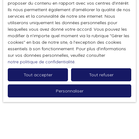
proposer du contenu en rapport avec vos centres d'intérêt.
dans des conditions qu’elles ont prévues. Le
Ils nous permettent également d'améliorer la qualité de nos
contrat peut toutefois comporter des conditions
services et la convivialité de notre site internet. Nous
suspensives (comme l’obtention d’un prêt pour
utiliserons uniquement les données personnelles pour
l’acquéreur par exemple).
lesquelles vous avez donné votre accord. Vous pouvez les
L’acquéreur a un droit de rétractation de 7 jours
modifier à n'importe quel moment via la rubrique ″Gérer les
cookies″ en bas de notre site, à l'exception des cookies
après le compromis. Passé ces 7 jours, seules les
essentiels à son fonctionnement. Pour plus d'informations
conditions suspensives inscrites préalablement
sur vos données personnelles, veuillez consulter
dans le compromis de vente peuvent annuler celle-
notre politique de confidentialité
.
ci.
Tout accepter
Tout refuser
Personnaliser