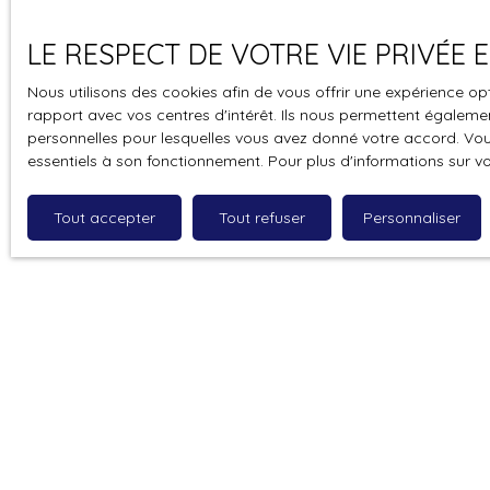
Budget max (
LE RESPECT DE VOTRE VIE PRIVÉE
J'accepte 
Nous utilisons des cookies afin de vous offrir une expérience 
souhaitez 
rapport avec vos centres d'intérêt. Ils nous permettent également
pouvez vou
personnelles pour lesquelles vous avez donné votre accord. Vous
prévu par l
essentiels à son fonctionnement. Pour plus d'informations sur v
www.bloctel
Tout accepter
Tout refuser
Personnaliser
Société Wor
Pour en sav
politique d