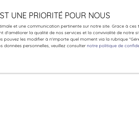
€)
Surface min (m²)
Pièces min
 EST UNE PRIORITÉ POUR NOUS
le traitement de mes données personnelles conformément au R
optimale et une communication pertinente sur notre site. Grace à c
pas faire l'objet de prospection commerciale par voie téléphon
 d'améliorer la qualité de nos services et la convivialité de notre s
s inscrire gratuitement sur la liste d'opposition au démarchage
 pouvez les modifier à n'importe quel moment via la rubrique ″Gérer
'article L223-1 du code de la consommation, sur le site Internet
os données personnelles, veuillez consulter
notre politique de confide
.gouv.fr ou par courrier adressé à :
ldline, Service Bloctel, CS 61311, 41013 BLOIS CEDEX.
oir plus sur le traitement de vos données personnelles, veuille
e confidentialité
.
Recevoir des annonces