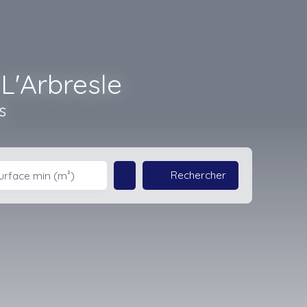
L'Arbresle
s
Rechercher
urface min (m²)