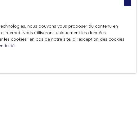
GPD. Si vous ne
es technologies, nous pouvons vous proposer du contenu en
ique, vous
ite internet. Nous utiliserons uniquement les données
 téléphonique,
 les cookies″ en bas de notre site, à l'exception des cookies
ntialité
.
z consulter notre