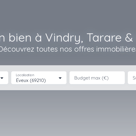
n bien à Vindry, Tarare & 
Découvrez toutes nos offres immobilière
Localisation
Budget max (€)
S
Éveux (69210)