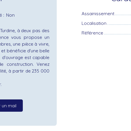
Assainissement
sé
:
Non
Localisation
Turdine, à deux pas des
Référence
ence vous propose un
res, une pièce à vivre,
 et bénéficie d'une belle
e d'ouvrage est capable
e construction. Venez
ité, à partir de 235 000
.
 un mail