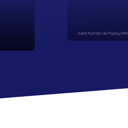
199 000
€
Saint-Romain-de-Popey 69490