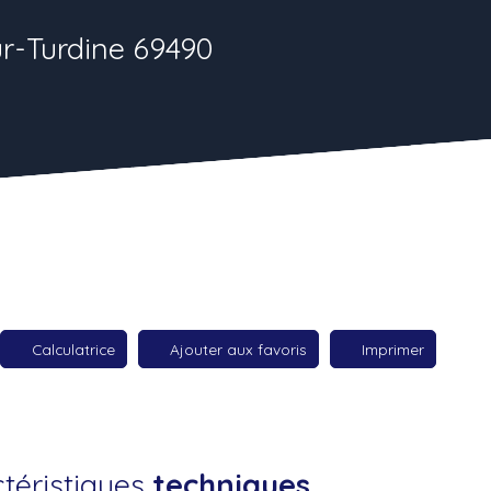
sur-Turdine 69490
Calculatrice
Ajouter aux favoris
Imprimer
téristiques
techniques