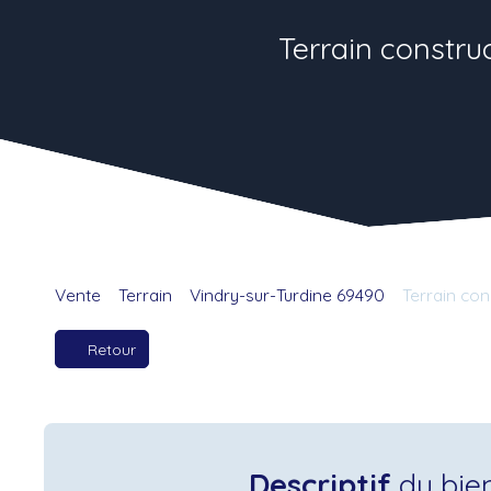
Terrain construc
Vente
Terrain
Vindry-sur-Turdine 69490
Terrain con
Retour
Descriptif
du bie