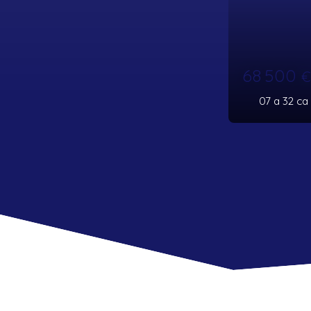
68 500
€
07 a 32 ca
Villechenève 69770