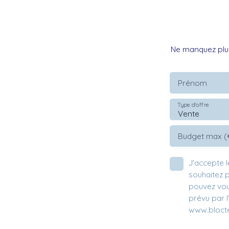
Ne manquez plus
Prénom
Type d'offre
Vente
Budget max (
J'accepte 
souhaitez 
pouvez vou
prévu par l
www.bloctel