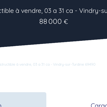
tible à vendre, 03 a 31 ca - Vindry-
88 000
€
structible à vendre, 03 a 31 ca - Vindry-sur-Turdine 69490
n
Carac