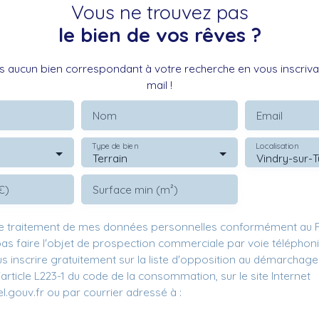
Vous ne trouvez pas
le bien de vos rêves ?
 aucun bien correspondant à votre recherche en vous inscrivan
mail !
Nom
Email
Type de bien
Localisation
Terrain
€)
Surface min (m²)
le traitement de mes données personnelles conformément au R
pas faire l'objet de prospection commerciale par voie téléphon
s inscrire gratuitement sur la liste d'opposition au démarchage
'article L223-1 du code de la consommation, sur le site Internet
.gouv.fr ou par courrier adressé à :