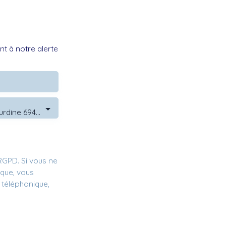
t à notre alerte
Vindry-sur-Turdine 69490
GPD. Si vous ne
ique, vous
 téléphonique,