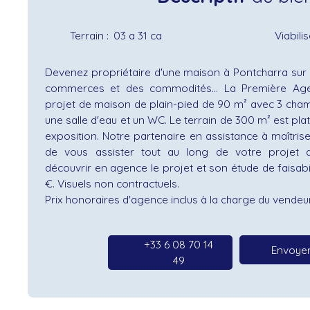
Terrain
:
03 a 31 ca
Viabili
Devenez propriétaire d'une maison à Pontcharra sur 
commerces et des commodités… La Première Ag
projet de maison de plain-pied de 90 m² avec 3 chamb
une salle d'eau et un WC. Le terrain de 300 m² est plat
exposition. Notre partenaire en assistance à maîtris
de vous assister tout au long de votre projet d
découvrir en agence le projet et son étude de faisabil
€. Visuels non contractuels.
Prix honoraires d'agence inclus à la charge du vendeur
+33 6 08 70 14
Envoyer
49