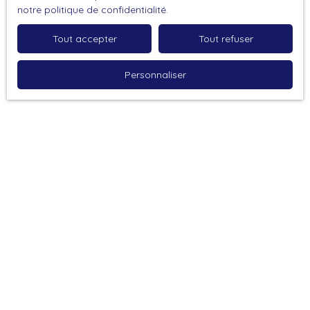
notre politique de confidentialité
.
politique de confidentialité
.
Tout accepter
Tout refuser
Recevoir des annonces
Personnaliser
Je recherche un bien
Vente maison mitoyenne 1 côté Tarare (69170)
Vente maison mitoyenne 2 côtés Saint-Forgeux (69490)
Vente appartement Tarare (69170)
Vente maison contemporaine Vindry-sur-Turdine (69490)
Vente maison mitoyenne 1 côté Saint-Clément-sur-
Valsonne (69170)