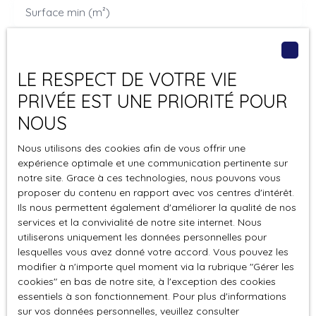
Surface min (m²)
Pièces min
LE RESPECT DE VOTRE VIE
J'accepte le traitement de mes données
PRIVÉE EST UNE PRIORITÉ POUR
personnelles conformément au RGPD. Si vous ne
souhaitez pas faire l'objet de prospection
NOUS
commerciale par voie téléphonique, vous pouvez
Nous utilisons des cookies afin de vous offrir une
vous inscrire gratuitement sur la liste d'opposition
expérience optimale et une communication pertinente sur
au démarchage téléphonique, prévu par l'article
notre site. Grace à ces technologies, nous pouvons vous
L223-1 du code de la consommation, sur le site
proposer du contenu en rapport avec vos centres d'intérêt.
Internet www.bloctel.gouv.fr ou par courrier
Ils nous permettent également d'améliorer la qualité de nos
adressé à :
services et la convivialité de notre site internet. Nous
utiliserons uniquement les données personnelles pour
Société Worldline, Service Bloctel, CS 61311, 41013
lesquelles vous avez donné votre accord. Vous pouvez les
BLOIS CEDEX.
modifier à n'importe quel moment via la rubrique ″Gérer les
cookies″ en bas de notre site, à l'exception des cookies
Pour en savoir plus sur le traitement de vos
essentiels à son fonctionnement. Pour plus d'informations
sur vos données personnelles, veuillez consulter
données personnelles, veuillez consulter notre