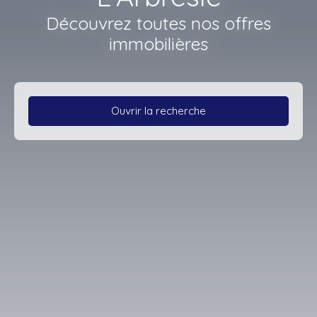
Découvrez toutes nos offres
immobilières
Ouvrir la recherche
Type d'offre
Vente
Type de bien
Maison
Localisation
Machézal (42114)
Budget max (€)
Surface min (m²)