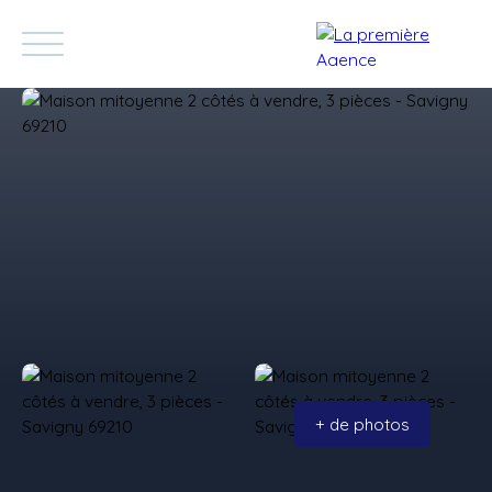
Accueil
Acheter
Vendre
Blog
Contact
Devenez Appor
Estimation
+ de photos