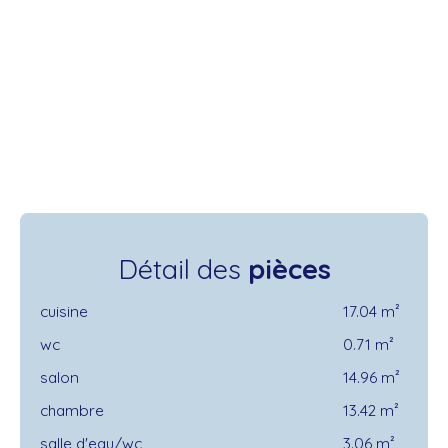
Détail des
pièces
cuisine
17.04 m²
wc
0.71 m²
salon
14.96 m²
chambre
13.42 m²
salle d'eau/wc
3.06 m²