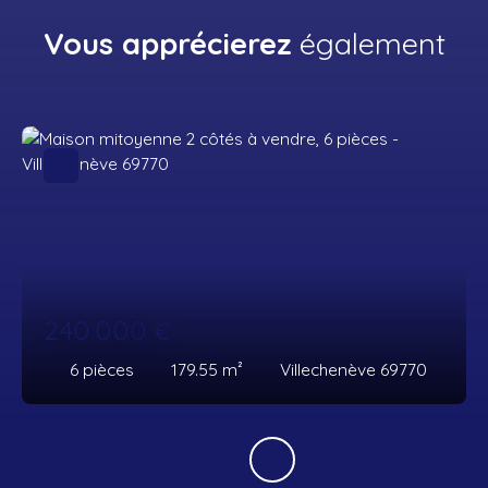
Vous apprécierez
également
240 000
€
6
pièces
179.55
m²
Villechenève 69770