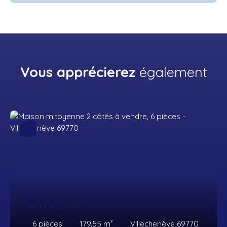
Vous apprécierez
également
240 000
€
6
pièces
179.55
m²
Villechenève 69770