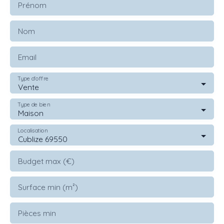
Prénom
Nom
Email
Type d'offre
Vente
Type de bien
Maison
Localisation
Cublize 69550
Budget max (€)
Surface min (m²)
Pièces min