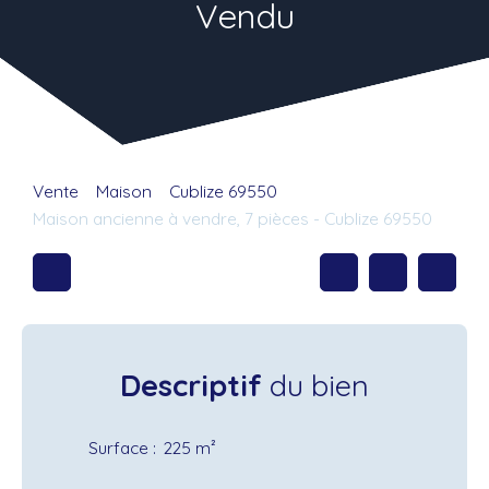
Vendu
Vente
Maison
Cublize 69550
Maison ancienne à vendre, 7 pièces - Cublize 69550
Descriptif
du bien
Surface
:
225
m²