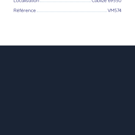
Localisation
Cublize 69550
Référence
VM574
+
−