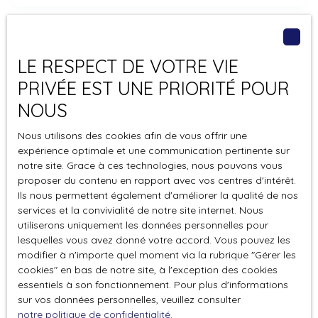
Surface min (m²)
LE RESPECT DE VOTRE VIE
J'accepte le traitement de mes données
personnelles conformément au RGPD. Si vous ne
PRIVÉE EST UNE PRIORITÉ POUR
souhaitez pas faire l'objet de prospection
NOUS
commerciale par voie téléphonique, vous pouvez
vous inscrire gratuitement sur la liste d'opposition
Nous utilisons des cookies afin de vous offrir une
au démarchage téléphonique, prévu par l'article
expérience optimale et une communication pertinente sur
L223-1 du code de la consommation, sur le site
notre site. Grace à ces technologies, nous pouvons vous
Internet www.bloctel.gouv.fr ou par courrier
proposer du contenu en rapport avec vos centres d'intérêt.
Ils nous permettent également d'améliorer la qualité de nos
adressé à :
services et la convivialité de notre site internet. Nous
utiliserons uniquement les données personnelles pour
Société Worldline, Service Bloctel, CS 61311, 41013
lesquelles vous avez donné votre accord. Vous pouvez les
BLOIS CEDEX.
modifier à n'importe quel moment via la rubrique ″Gérer les
cookies″ en bas de notre site, à l'exception des cookies
Pour en savoir plus sur le traitement de vos
essentiels à son fonctionnement. Pour plus d'informations
données personnelles, veuillez consulter notre
sur vos données personnelles, veuillez consulter
politique de confidentialité
.
notre politique de confidentialité
.