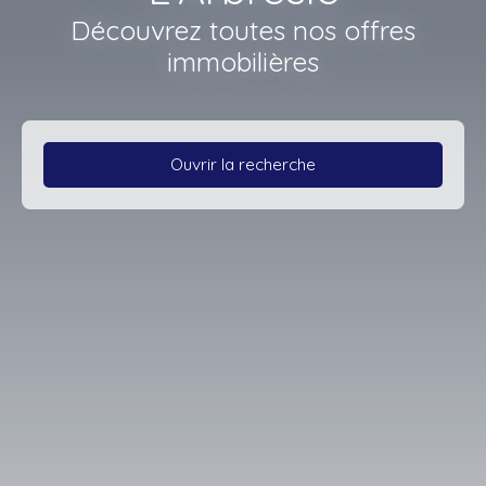
Découvrez toutes nos offres
immobilières
Ouvrir la recherche
Type d'offre
Vente
Type de bien
Bureau
Localisation
Saint-Romain-de-Popey (69490)
Budget max (€)
Surface min (m²)