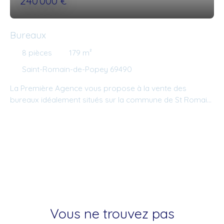
240 000
€
Bureaux
8
pièces
179
m²
Saint-Romain-de-Popey 69490
La Première Agence vous propose à la vente des
bureaux idéalement situés sur la commune de St Romain
de Popey. L'accès à l'A89, à la gare et aux axes routiers
sont proches. La construction de 179 m² offre plusieurs
espaces de travail indépendants, sur deux niveaux et
facilement divisables. Parking privatif permettant le
stationnement de plusieurs véhicules. Bonne visibilité. Il
est également possible de faire un logement
indépendant de 50 m² avec une terrasse.
Vous ne trouvez pas