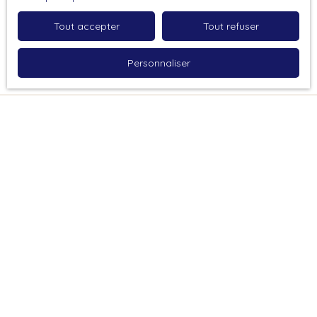
Tout accepter
Tout refuser
Recevoir des annonces
Personnaliser
Je recherche un bien
Vente maison mitoyenne 1 côté Tarare (69170)
Vente maison mitoyenne 2 côtés Saint-Forgeux (69490)
Vente appartement Tarare (69170)
Vente maison contemporaine Vindry-sur-Turdine (69490)
Vente maison mitoyenne 1 côté Saint-Clément-sur-
Valsonne (69170)
Vente appartement Saint-Forgeux (69490)