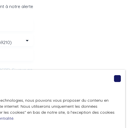
t à notre alerte
69210)
GPD. Si vous ne
ique, vous
 téléphonique,
es technologies, nous pouvons vous proposer du contenu en
ite internet. Nous utiliserons uniquement les données
 les cookies″ en bas de notre site, à l'exception des cookies
ntialité
.
z consulter notre