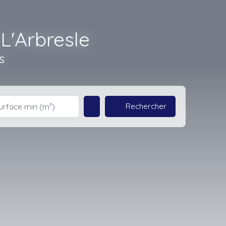
L'Arbresle
s
Rechercher
urface min (m²)