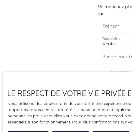
Ne manquez plus
mail !
Prénom
Type d'offre
Vente
Budget max (
J'accepte 
souhaitez 
pouvez vou
LE RESPECT DE VOTRE VIE PRIVÉE
prévu par l
www.bloctel
Nous utilisons des cookies afin de vous offrir une expérience 
rapport avec vos centres d'intérêt. Ils nous permettent également
Société Wor
personnelles pour lesquelles vous avez donné votre accord. Vous
essentiels à son fonctionnement. Pour plus d'informations sur v
Pour en sav