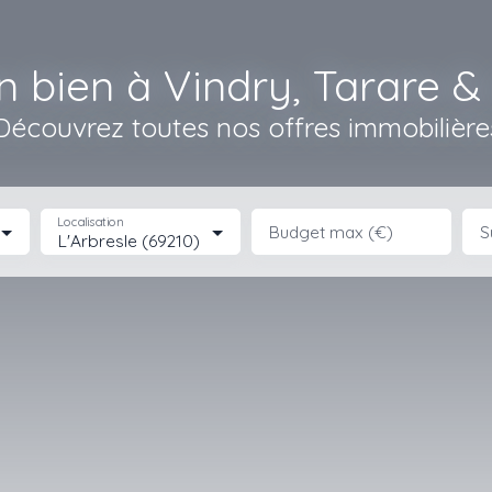
n bien à Vindry, Tarare & 
Découvrez toutes nos offres immobilière
Localisation
Budget max (€)
S
L'Arbresle (69210)