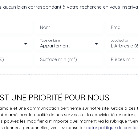
 aucun bien correspondant à votre recherche en vous inscrivan
Nom
Email
Type de bien
Localisation
Appartement
L'Arbresle (
€)
Surface min (m²)
Pièces min
le traitement de mes données personnelles conformément au R
pas faire l'objet de prospection commerciale par voie téléphon
s inscrire gratuitement sur la liste d'opposition au démarchage
 EST UNE PRIORITÉ POUR NOUS
'article L223-1 du code de la consommation, sur le site Internet
.gouv.fr ou par courrier adressé à :
optimale et une communication pertinente sur notre site. Grace à c
 d'améliorer la qualité de nos services et la convivialité de notre s
ldline, Service Bloctel, CS 61311, 41013 BLOIS CEDEX.
 pouvez les modifier à n'importe quel moment via la rubrique ″Gérer
os données personnelles, veuillez consulter
notre politique de confide
oir plus sur le traitement de vos données personnelles, veuille