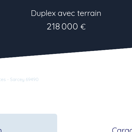
Duplex avec terrain
218 000
€
ces - Sarcey 69490
n
Carac