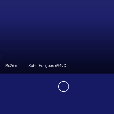
00
€
s
87
m²
Tarare 69170