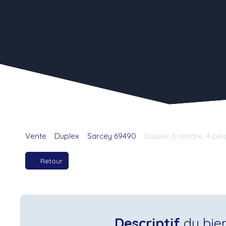
Vente
Duplex
Sarcey 69490
Duplex à vendre, 4 piè
Retour
Descriptif
du bie