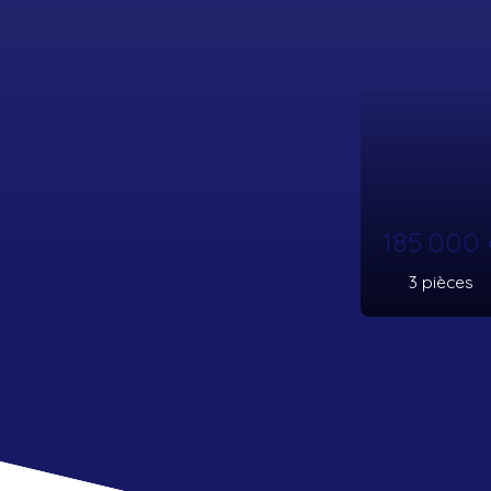
175 0
3
pièce