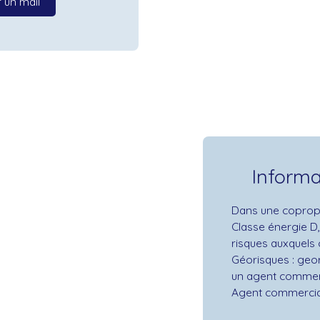
 un mail
Inform
Dans une copropr
Classe énergie D,
risques auxquels 
Géorisques : geo
un agent commerci
Agent commercial 