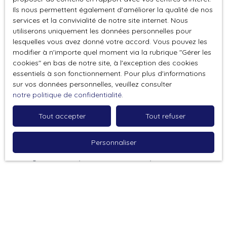
Ils nous permettent également d'améliorer la qualité de nos
services et la convivialité de notre site internet. Nous
utiliserons uniquement les données personnelles pour
MOT DE L'ARCHITECTE
lesquelles vous avez donné votre accord. Vous pouvez les
modifier à n'importe quel moment via la rubrique ″Gérer les
cookies″ en bas de notre site, à l'exception des cookies
essentiels à son fonctionnement. Pour plus d'informations
"Entre urbanité et nature, la résidence "Clos Des
sur vos données personnelles, veuillez consulter
Nattes" vient s'intégrer dans ce contexte, offrant
notre politique de confidentialité
.
aux habitations à la fois la vue vers le paysage et la
proximité avec les commerces.
Tout accepter
Tout refuser
Dans une enveloppe simple, reprenant la typologie
de la ville, on retrouve un aménagement intérieur
Personnaliser
optimisé et rationnel offrant un certain confort de
vie grâce aux espaces lumineux et spacieux. "