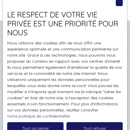
présenter ne se représentera sans doute jamais
plus.
LE RESPECT DE VOTRE VIE
Giacomo Leopardi
PRIVÉE EST UNE PRIORITÉ POUR
NOUS
Nous utilisons des cookies afin de vous offrir une
expérience optimale et une communication pertinente sur
Estimez gratuitement votre
notre site. Grace à ces technologies, nous pouvons vous
proposer du contenu en rapport avec vos centres d'intérêt.
bien avec
La première
Ils nous permettent également d'améliorer la qualité de nos
Agence
services et la convivialité de notre site internet. Nous
utiliserons uniquement les données personnelles pour
lesquelles vous avez donné votre accord. Vous pouvez les
Obtenez une évaluation gratuite et précise de votre
modifier à n'importe quel moment via la rubrique ″Gérer les
bien à Vindry ou alentours, en seulement deux
cookies″ en bas de notre site, à l'exception des cookies
minutes.
essentiels à son fonctionnement. Pour plus d'informations
sur vos données personnelles, veuillez consulter
notre politique de confidentialité
.
Adresse de votre bien
Tout accepter
Tout refuser