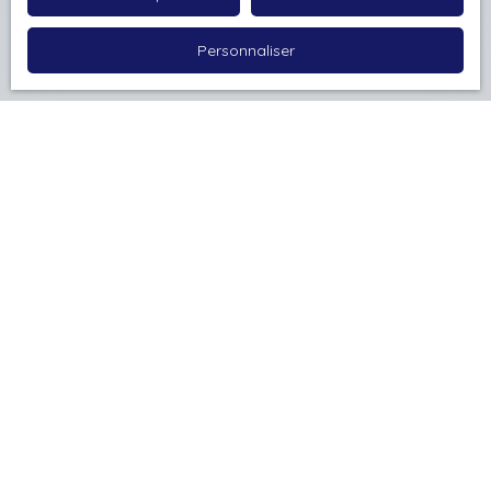
Estimer mon bien
Personnaliser
Vous apprécierez
également
cette sélection d’articles